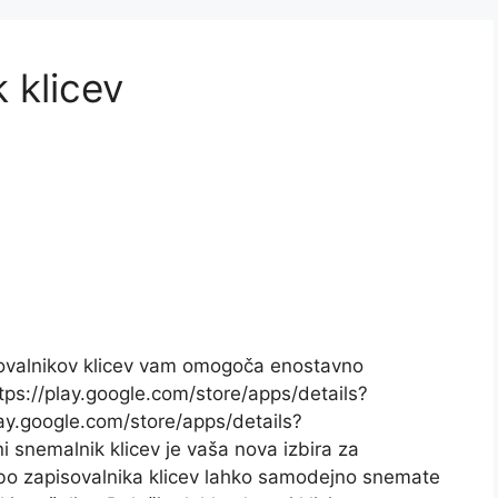
 klicev
sovalnikov klicev vam omogoča enostavno
tps://play.google.com/store/apps/details?
lay.google.com/store/apps/details?
 snemalnik klicev je vaša nova izbira za
bo zapisovalnika klicev lahko samodejno snemate