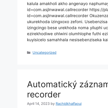
kalula amakholi akho angenayo naphumayo
id=com.asjlnwawal.callrecorder https://p
id=com.asjlnwawal.callrecorder Okuzenz
ukurekhoda izingxoxo zefoni. Usebenzis
izingcingo bese urekhoda noma yiluphi uci
ezirekhodiwe ohlwini olumhlophe futhi e
kuyisicelo samahhala nesisebenziseka ka
Categories
Uncategorized
Automatický záznamn
recorder
April 14, 2023
by
Rachidkhalfaoui