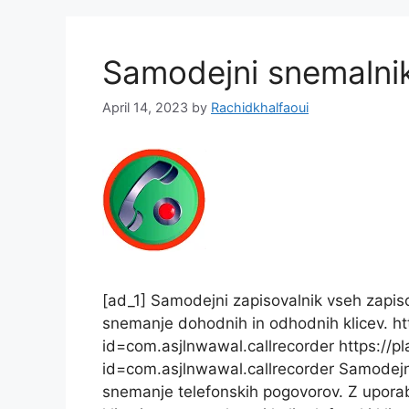
Samodejni snemalnik
April 14, 2023
by
Rachidkhalfaoui
[ad_1] Samodejni zapisovalnik vseh zapi
snemanje dohodnih in odhodnih klicev. ht
id=com.asjlnwawal.callrecorder https://p
id=com.asjlnwawal.callrecorder Samodejni
snemanje telefonskih pogovorov. Z upora