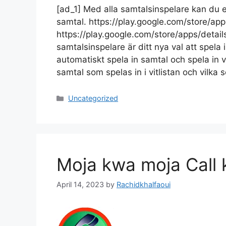
[ad_1] Med alla samtalsinspelare kan du
samtal. https://play.google.com/store/ap
https://play.google.com/store/apps/detai
samtalsinspelare är ditt nya val att spel
automatiskt spela in samtal och spela in vi
samtal som spelas in i vitlistan och vilka
Categories
Uncategorized
Moja kwa moja Call 
April 14, 2023
by
Rachidkhalfaoui