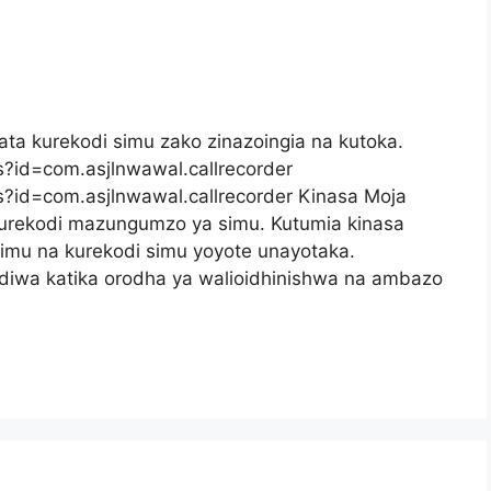
ata kurekodi simu zako zinazoingia na kutoka.
ls?id=com.asjlnwawal.callrecorder
ls?id=com.asjlnwawal.callrecorder Kinasa Moja
kurekodi mazungumzo ya simu. Kutumia kinasa
imu na kurekodi simu yoyote unayotaka.
diwa katika orodha ya walioidhinishwa na ambazo