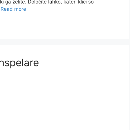
ki ga želite. Določite lahko, kateri klici so
…
Read more
nspelare