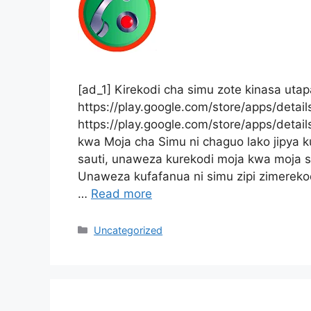
[ad_1] Kirekodi cha simu zote kinasa utap
https://play.google.com/store/apps/detai
https://play.google.com/store/apps/detai
kwa Moja cha Simu ni chaguo lako jipya 
sauti, unaweza kurekodi moja kwa moja s
Unaweza kufafanua ni simu zipi zimereko
…
Read more
Categories
Uncategorized