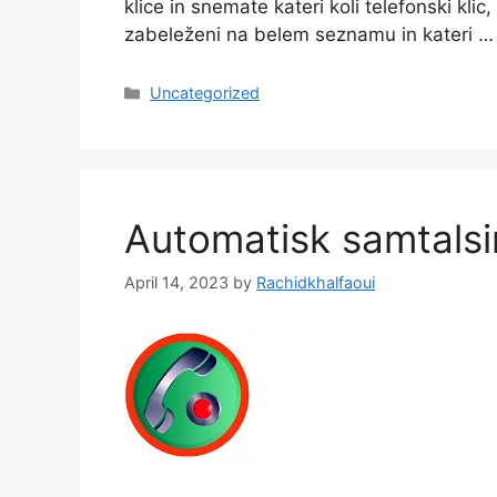
klice in snemate kateri koli telefonski klic, 
zabeleženi na belem seznamu in kateri 
Categories
Uncategorized
Automatisk samtalsi
April 14, 2023
by
Rachidkhalfaoui