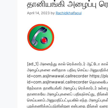
தானியங்கி அழைப்பு ரெக
April 14, 2023
by
Rachidkhalfaoui
[ad_1] அனைத்து கால் ரெக்கார்டர் ஆட்டோ கால் ர
அழைப்புகளை எளிதாக பதிவு செய்ய அனுமதிக்கி
id=com.asjlnwawal.callrecorder https://p
id=com.asjlnwawal.callrecorder தொலைபேசி
தேர்வாக தானியங்கி அழைப்பு ரெக்கார்டர் உள்ளது
தானாகவே அழைப்புகளைப் பதிவுசெய்து, நீங்கள்
செய்யலாம்.அனுமதிப்பட்டியலில் எந்த அழைப்புகள்
புறக்கணிக்கப்படுகின்றன என்பதை நீங்கள் வரை