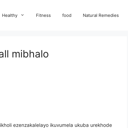
Healthy
Fitness
food
Natural Remedies
ll mibhalo
 ikholi ezenzakalelayo ikuvumela ukuba urekhode