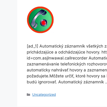
[ad_1] Automatický záznamník všetkých 
prichádzajúce a odchádzajúce hovory. htt
id=com.asjlnwawal.callrecorder Automati
zaznamenávanie telefonických rozhovor
automaticky nahrávať hovory a zaznamená
požadujete.Môžete určiť, ktoré hovory sa
budú ignorovať. Automatický záznamník
Categories
Uncategorized