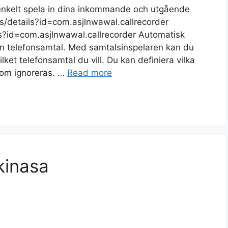
 enkelt spela in dina inkommande och utgående
ps/details?id=com.asjlnwawal.callrecorder
ls?id=com.asjlnwawal.callrecorder Automatisk
a in telefonsamtal. Med samtalsinspelaren kan du
lket telefonsamtal du vill. Du kan definiera vilka
 som ignoreras. …
Read more
kinasa