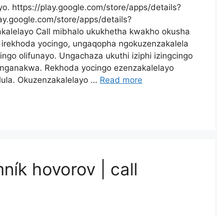
. https://play.google.com/store/apps/details?
lay.google.com/store/apps/details?
akalelayo Call mibhalo ukukhetha kwakho okusha
a irekhoda yocingo, ungaqopha ngokuzenzakalela
ngo olifunayo. Ungachaza ukuthi iziphi izingcingo
zinganakwa. Rekhoda yocingo ezenzakalelayo
lula. Okuzenzakalelayo …
Read more
ík hovorov | call