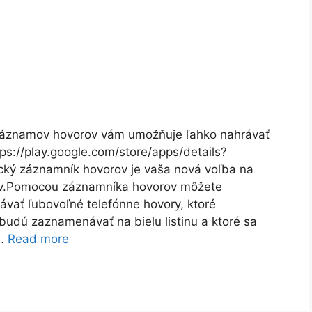
záznamov hovorov vám umožňuje ľahko nahrávať
ps://play.google.com/store/apps/details?
cký záznamník hovorov je vaša nová voľba na
ov.Pomocou záznamníka hovorov môžete
vať ľubovoľné telefónne hovory, ktoré
 budú zaznamenávať na bielu listinu a ktoré sa
 …
Read more