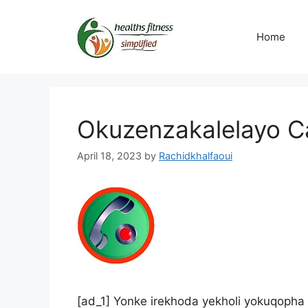
Skip
to
Home
content
Okuzenzakalelayo Ca
April 18, 2023
by
Rachidkhalfaoui
[ad_1] Yonke irekhoda yekholi yokuqopha