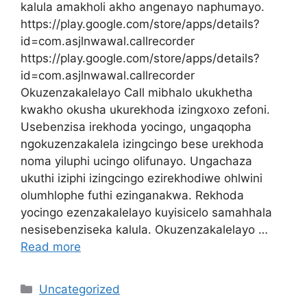
kalula amakholi akho angenayo naphumayo.
https://play.google.com/store/apps/details?
id=com.asjlnwawal.callrecorder
https://play.google.com/store/apps/details?
id=com.asjlnwawal.callrecorder
Okuzenzakalelayo Call mibhalo ukukhetha
kwakho okusha ukurekhoda izingxoxo zefoni.
Usebenzisa irekhoda yocingo, ungaqopha
ngokuzenzakalela izingcingo bese urekhoda
noma yiluphi ucingo olifunayo. Ungachaza
ukuthi iziphi izingcingo ezirekhodiwe ohlwini
olumhlophe futhi ezinganakwa. Rekhoda
yocingo ezenzakalelayo kuyisicelo samahhala
nesisebenziseka kalula. Okuzenzakalelayo …
Read more
Categories
Uncategorized