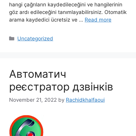
hangi çağrıların kaydedileceğini ve hangilerinin
göz ardı edileceğini tanımlayabilirsiniz. Otomatik
arama kaydedici ücretsiz ve …
Read more
Categories
Uncategorized
Автоматич
реєстратор дзвінків
November 21, 2022
by
Rachidkhalfaoui