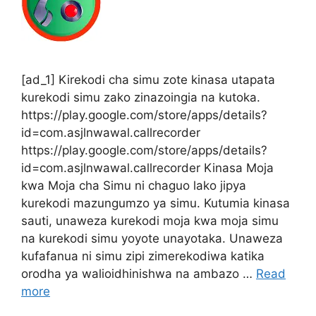
[ad_1] Kirekodi cha simu zote kinasa utapata
kurekodi simu zako zinazoingia na kutoka.
https://play.google.com/store/apps/details?
id=com.asjlnwawal.callrecorder
https://play.google.com/store/apps/details?
id=com.asjlnwawal.callrecorder Kinasa Moja
kwa Moja cha Simu ni chaguo lako jipya
kurekodi mazungumzo ya simu. Kutumia kinasa
sauti, unaweza kurekodi moja kwa moja simu
na kurekodi simu yoyote unayotaka. Unaweza
kufafanua ni simu zipi zimerekodiwa katika
orodha ya walioidhinishwa na ambazo …
Read
more