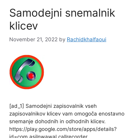
Samodejni snemalnik
klicev
November 21, 2022
by
Rachidkhalfaoui
[ad_1] Samodejni zapisovalnik vseh
zapisovalnikov klicev vam omogoča enostavno
snemanje dohodnih in odhodnih klicev.
https://play.google.com/store/apps/details?
id=com.asjlnwawal.callrecorder