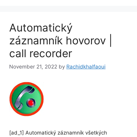
Automatický
záznamník hovorov |
call recorder
November 21, 2022
by
Rachidkhalfaoui
[ad_1] Automatický záznamník všetkých