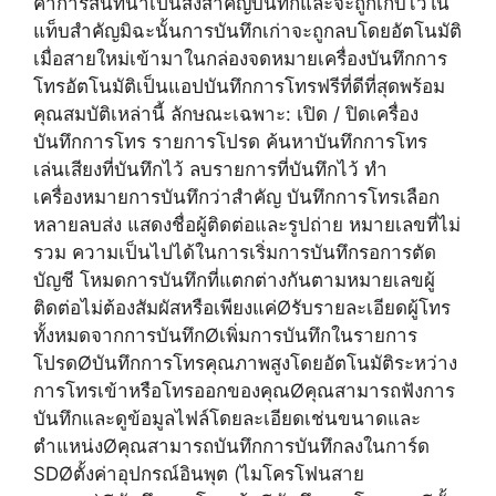
ค่าการสนทนาเป็นสิ่งสำคัญบันทึกและจะถูกเก็บไว้ใน
แท็บสำคัญมิฉะนั้นการบันทึกเก่าจะถูกลบโดยอัตโนมัติ
เมื่อสายใหม่เข้ามาในกล่องจดหมายเครื่องบันทึกการ
โทรอัตโนมัติเป็นแอปบันทึกการโทรฟรีที่ดีที่สุดพร้อม
คุณสมบัติเหล่านี้ ลักษณะเฉพาะ: เปิด / ปิดเครื่อง
บันทึกการโทร รายการโปรด ค้นหาบันทึกการโทร
เล่นเสียงที่บันทึกไว้ ลบรายการที่บันทึกไว้ ทำ
เครื่องหมายการบันทึกว่าสำคัญ บันทึกการโทรเลือก
หลายลบส่ง แสดงชื่อผู้ติดต่อและรูปถ่าย หมายเลขที่ไม่
รวม ความเป็นไปได้ในการเริ่มการบันทึกรอการตัด
บัญชี โหมดการบันทึกที่แตกต่างกันตามหมายเลขผู้
ติดต่อไม่ต้องสัมผัสหรือเพียงแค่Øรับรายละเอียดผู้โทร
ทั้งหมดจากการบันทึกØเพิ่มการบันทึกในรายการ
โปรดØบันทึกการโทรคุณภาพสูงโดยอัตโนมัติระหว่าง
การโทรเข้าหรือโทรออกของคุณØคุณสามารถฟังการ
บันทึกและดูข้อมูลไฟล์โดยละเอียดเช่นขนาดและ
ตำแหน่งØคุณสามารถบันทึกการบันทึกลงในการ์ด
SDØตั้งค่าอุปกรณ์อินพุต (ไมโครโฟนสาย