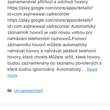
zaznamenávat příchozí a odchozí hovory.
https://play.google.com/store/apps/details?
id=com.asjlnwawal.callrecorder
https://play.google.com/store/apps/details?
id=com.asjlnwawal.callrecorder Automatický
záznamník hovorů je vaší novou volbou pro
nahrávání telefonních rozhovorů.Pomocí
záznamníku hovorů můžete automaticky
nahrávat hovory a nahrávat jakékoli telefonní
hovory, které chcete.Můžete určit, které hovory
budou zaznamenány do seznamu povolených a
které budou ignorovány. Automatický …
Read
more
Categories
Uncategorized