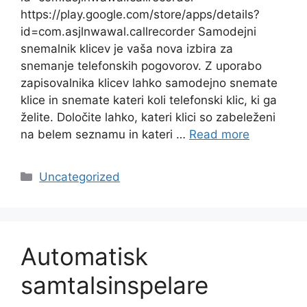
https://play.google.com/store/apps/details?
id=com.asjlnwawal.callrecorder Samodejni
snemalnik klicev je vaša nova izbira za
snemanje telefonskih pogovorov. Z uporabo
zapisovalnika klicev lahko samodejno snemate
klice in snemate kateri koli telefonski klic, ki ga
želite. Določite lahko, kateri klici so zabeleženi
na belem seznamu in kateri …
Read more
Categories
Uncategorized
Automatisk
samtalsinspelare