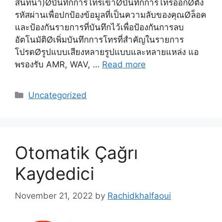
สนทนา)Øบันทึกการโทรเข้าØบันทึกการโทรออกØตั้ง
รหัสผ่านเพื่อปกป้องข้อมูลที่เป็นความลับของคุณØล็อค
และป้องกันรายการที่บันทึกไว้เพื่อป้องกันการลบ
อัตโนมัติØเพิ่มบันทึกการโทรที่สำคัญในรายการ
โปรดØรูปแบบเสียงหลายรูปแบบและหลายแหล่ง แอ
พรองรับ AMR, WAV, …
Read more
Categories
Uncategorized
Otomatik Çağrı
Kaydedici
November 21, 2022
by
Rachidkhalfaoui