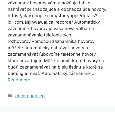
záznamov hovorov vám umožňuje ľahko
nahrávať prichádzajúce a odchádzajúce hovory.
https://play.google.com/store/apps/details?
id=com.asjlnwawal.callrecorder Automatický
záznamník hovorov je vaša nová voľba na
zaznamenávanie telefonických
rozhovorov.Pomocou záznamníka hovorov
môžete automaticky nahrávať hovory a
zaznamenávať ľubovoľné telefónne hovory,
ktoré požadujete.Môžete určiť, ktoré hovory sa
budú zaznamenávať na bielu listinu a ktoré sa
budú ignorovať. Automatický záznamník …
Read more
Categories
Uncategorized