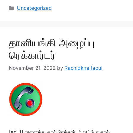
Categories
Uncategorized
தானியங்கி அழைப்பு
ரெக்கார்டர்
November 21, 2022
by
Rachidkhalfaoui
[ad_1] அனைத்து கால் ரெக்கார்டர் ஆட்டோ கால்