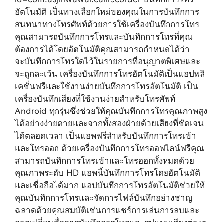
อัตโนมัติ เป็นทางเลือกใหม่ของคุณในการบันทึกการ
สนทนาทางโทรศัพท์ด้วยการใช้เครื่องบันทึกการโทร
คุณสามารถบันทึกการโทรและบันทึกการโทรที่คุณ
ต้องการได้โดยอัตโนมัติคุณสามารถกำหนดได้ว่า
จะบันทึกการโทรใดไว้ในรายการที่อนุญาตพิเศษและ
จะถูกละเว้น เครื่องบันทึกการโทรอัตโนมัติเป็นแอปพลิ
เคชั่นฟรีและใช้งานง่ายบันทึกการโทรอัตโนมัติ เป็น
เครื่องบันทึกเสียงที่ใช้งานง่ายสำหรับโทรศัพท์
Android ทุกรุ่นซึ่งช่วยให้คุณบันทึกการโทรคุณภาพสูง
ได้อย่างง่ายดายและจากทั้งสองฝ่ายด้วยเสียงที่ชัดเจน
ได้ตลอดเวลา เป็นแอพฟรีสำหรับบันทึกการโทรเข้า
และโทรออก ด้วยเครื่องบันทึกการโทรออฟไลน์ฟรีคุณ
สามารถบันทึกการโทรเข้าและโทรออกทั้งหมดด้วย
คุณภาพระดับ HD แอพนี้บันทึกการโทรโดยอัตโนมัติ
และเชื่อถือได้มาก แอปบันทึกการโทรอัตโนมัติช่วยให้
คุณบันทึกการโทรและจัดการไฟล์บันทึกอย่างชาญ
ฉลาดด้วยคุณสมบัติเช่นการแชร์การเล่นการลบและ