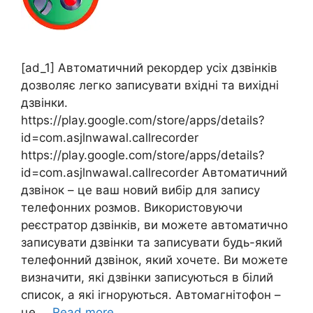
[ad_1] Автоматичний рекордер усіх дзвінків
дозволяє легко записувати вхідні та вихідні
дзвінки.
https://play.google.com/store/apps/details?
id=com.asjlnwawal.callrecorder
https://play.google.com/store/apps/details?
id=com.asjlnwawal.callrecorder Автоматичний
дзвінок – це ваш новий вибір для запису
телефонних розмов. Використовуючи
реєстратор дзвінків, ви можете автоматично
записувати дзвінки та записувати будь-який
телефонний дзвінок, який хочете. Ви можете
визначити, які дзвінки записуються в білий
список, а які ігноруються. Автомагнітофон –
це …
Read more