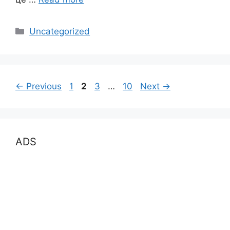
Categories
Uncategorized
Page
Page
Page
Page
←
Previous
1
2
3
…
10
Next
→
ADS