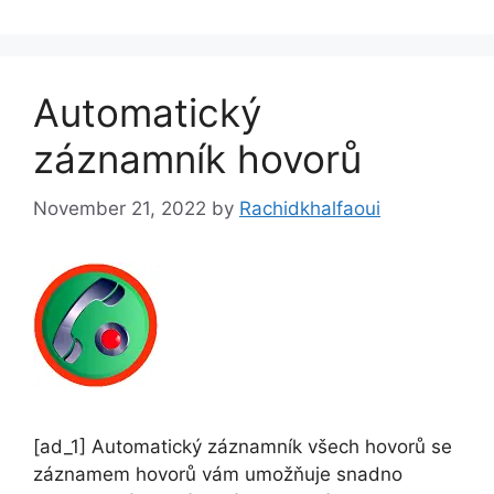
Automatický
záznamník hovorů
November 21, 2022
by
Rachidkhalfaoui
[ad_1] Automatický záznamník všech hovorů se
záznamem hovorů vám umožňuje snadno